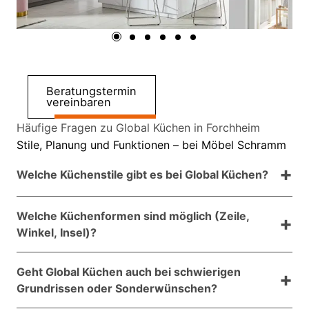
Beratungstermin
vereinbaren
Häufige Fragen zu Global Küchen in Forchheim
Stile, Planung und Funktionen – bei Möbel Schramm
Welche Küchenstile gibt es bei Global Küchen?
Von modernen Designküchen über Landhausküchen
Welche Küchenformen sind möglich (Zeile,
bis zum skandinavischen Stil ist vieles möglich. Wir
Winkel, Insel)?
zeigen Ihnen passende Beispiele und finden
gemeinsam die Richtung, die zu Ihrem Zuhause
Ob kompakte Küchenzeile, praktische Winkelküche
passt.
Geht Global Küchen auch bei schwierigen
oder großzügige Wohnküche mit Kochinsel: Global
Grundrissen oder Sonderwünschen?
Küchen bietet Lösungen für unterschiedliche