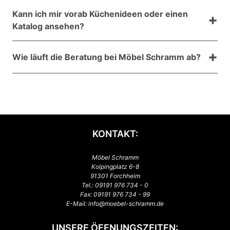
Raumgrößen. In der Planung prüfen wir, was Ihr
Ja, auch Dachschrägen, Nischen und besondere
Grundriss sinnvoll hergibt.
Kann ich mir vorab Küchenideen oder einen
Wünsche lassen sich in der Regel berücksichtigen.
Katalog ansehen?
Entscheidend ist eine saubere Planung, damit beim
Einbau alles millimetergenau passt.
Ja, auf der Seite finden Sie Küchenbeispiele und den
Wie läuft die Beratung bei Möbel Schramm ab?
Global Küchen Katalog. So sammeln Sie vorab Ideen
– und wir knüpfen im Gespräch daran an.
Wir starten mit einem unverbindlichen Gespräch,
klären Wünsche und Anforderungen und planen dann
Schritt für Schritt Ihre Küche – entspannt und ohne
Zeitdruck.
KONTAKT:
Möbel Schramm
Kolpingplatz 6-8
91301 Forchheim
Tel.:
09191 976 734 - 0
Fax: 09191 976 734 - 99
E-Mail:
info@moebel-schramm.de
UNSERE ÖFFNUNGSZEITEN: