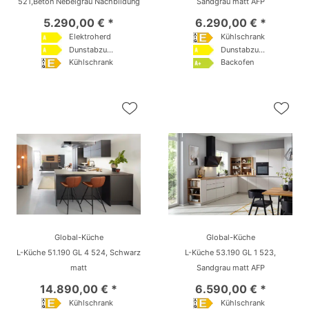
521,Beton Nebelgrau Nachbildung
Sandgrau matt AFP
5.290,00 € *
6.290,00 € *
Elektroherd
Kühlschrank
Dunstabzugshaube
Dunstabzugshaube
Kühlschrank
Backofen
Global-Küche
Global-Küche
L-Küche 51.190 GL 4 524, Schwarz
L-Küche 53.190 GL 1 523,
matt
Sandgrau matt AFP
14.890,00 € *
6.590,00 € *
Kühlschrank
Kühlschrank