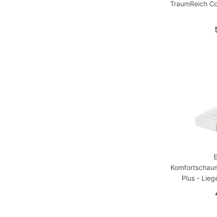
TraumReich Co
Komfortschau
Plus - Lie