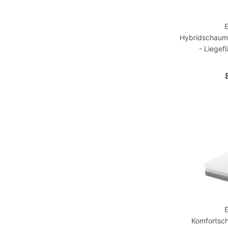
Hybridschaum
- Liegef
Komfortsc