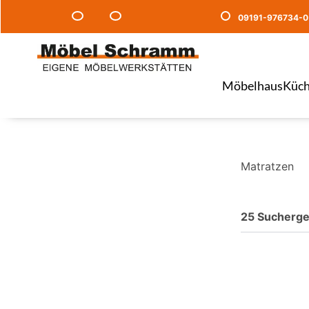
09191-976734-0
Möbelhaus
Küch
Matratzen
25 Sucherge