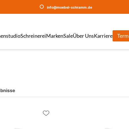
info@moebel-schramm.de
enstudio
Schreinerei
Marken
Sale
Über Uns
Karriere
Term
bnisse