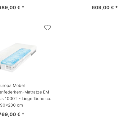
689,00 € *
609,00 € *
Europa Möbel
enfederkern-Matratze EM
us 1000T - Liegefläche ca.
90x200 cm
769,00 € *