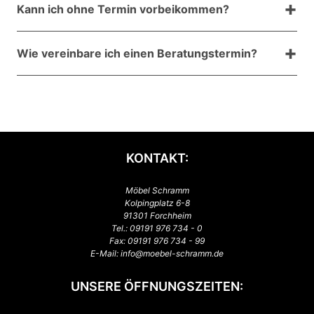
Kann ich ohne Termin vorbeikommen?
Parkplätze für Sie bereit.
Ja, Sie sind jederzeit willkommen. Für eine
Wie vereinbare ich einen Beratungstermin?
ausführliche Beratung empfehlen wir aber einen
Termin.
Rufen Sie uns an oder nutzen Sie unser Termintool –
wir melden uns schnell bei Ihnen.
KONTAKT:
Möbel Schramm
Kolpingplatz 6-8
91301 Forchheim
Tel.:
09191 976 734 - 0
Fax: 09191 976 734 - 99
E-Mail:
info@moebel-schramm.de
UNSERE ÖFFNUNGSZEITEN: