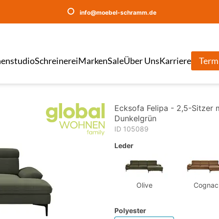
info@moebel-schramm.de
enstudio
Schreinerei
Marken
Sale
Über Uns
Karriere
Term
Ecksofa Felipa - 2,5-Sitzer m
Dunkelgrün
ID 105089
Leder
Olive
Cognac
Polyester