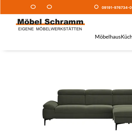
09191-976734-0
Möbelhaus
Küch