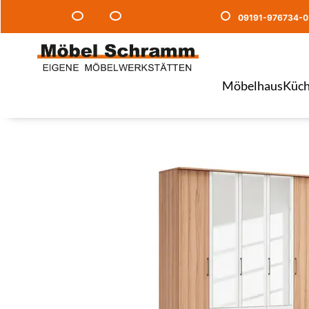
09191-976734-0
Möbelhaus
Küch