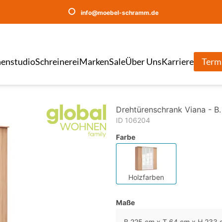
info@moebel-schramm.de
enstudio
Schreinerei
Marken
Sale
Über Uns
Karriere
Term
Drehtürenschrank Viana - B.
ID 106204
Farbe
Holzfarben
Maße
B 225 cm x T 64 cm x H 233