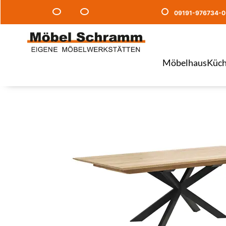
09191-976734-0
Möbelhaus
Küch