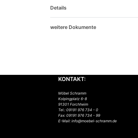
Details
weitere Dokumente
KONTAKT:
Möbel Schramm
Kolpingplatz 6-8
91301 Forchheim
Tel.:
09191 976 734 - 0
Fax: 09191 976 734 - 99
E-Mail:
info@moebel-schramm.de