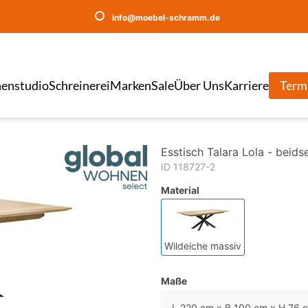
info@moebel-schramm.de
enstudio
Schreinerei
Marken
Sale
Über Uns
Karriere
Term
Esstisch Talara Lola - beid
ID 118727-2
Material
Wildeiche massiv
Maße
L 220 cm x B 100 cm x H 76 