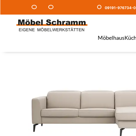
09191-976734-0
Möbelhaus
Küch