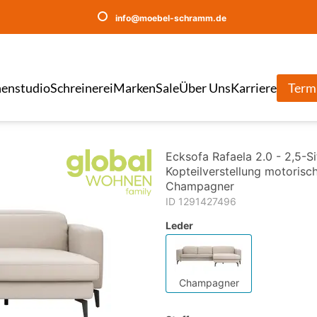
info@moebel-schramm.de
enstudio
Schreinerei
Marken
Sale
Über Uns
Karriere
Term
Ecksofa Rafaela 2.0 - 2,5-Si
Kopteilverstellung motorisc
Champagner
ID 1291427496
Leder
Champagner