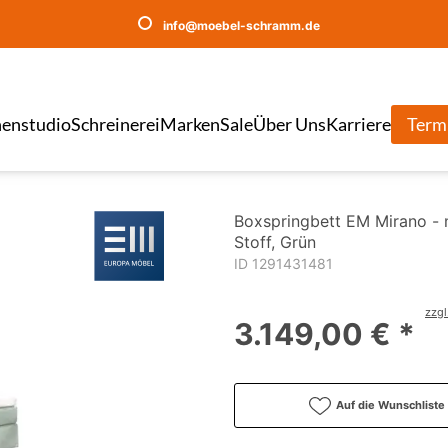
info@moebel-schramm.de
enstudio
Schreinerei
Marken
Sale
Über Uns
Karriere
Term
Boxspringbett EM Mirano - 
Stoff, Grün
ID 1291431481
zzgl
3.149,00 € *
Auf die Wunschliste