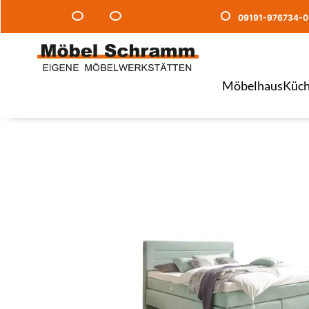
09191-976734-0
Möbelhaus
Küch