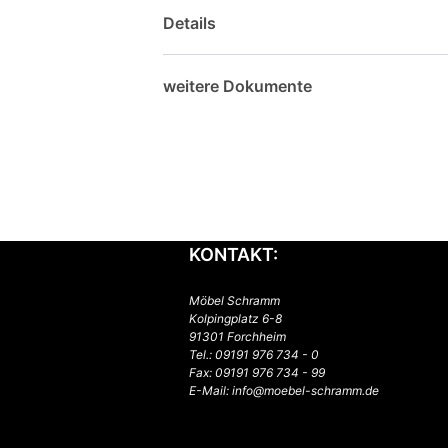
Details
weitere Dokumente
KONTAKT:
Möbel Schramm
Kolpingplatz 6-8
91301 Forchheim
Tel.:
09191 976 734 - 0
Fax: 09191 976 734 - 99
E-Mail:
info@moebel-schramm.de