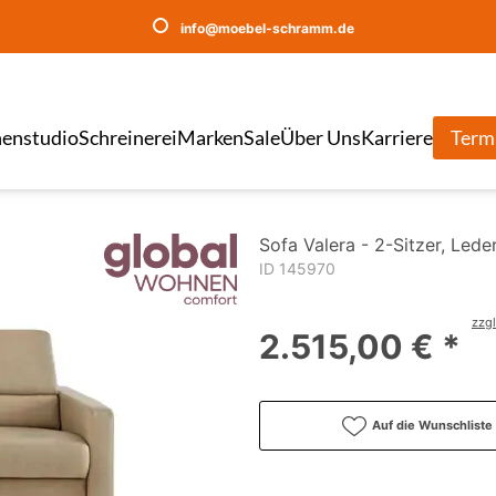
info@moebel-schramm.de
enstudio
Schreinerei
Marken
Sale
Über Uns
Karriere
Term
Sofa Valera - 2-Sitzer, Lede
ID 145970
zzgl
2.515,00 € *
Auf die Wunschliste