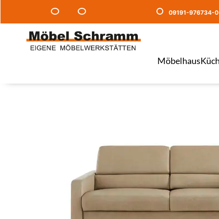
09191-976734-0
Möbelhaus
Küch