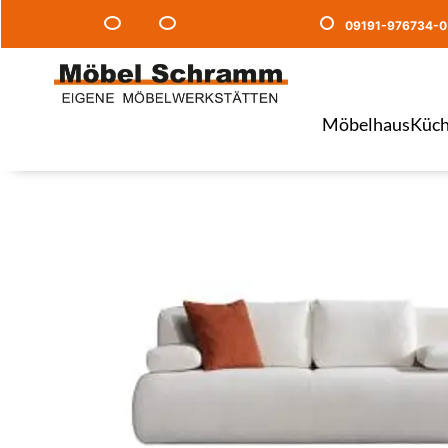
09191-976734-0
Möbelhaus
Küch