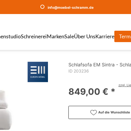
info@moebel-schramm.de
enstudio
Schreinerei
Marken
Sale
Über Uns
Karriere
Term
Schlafsofa EM Sintra - Schla
ID 203236
zzgl. Li
849,00 € *
Auf die Wunschliste