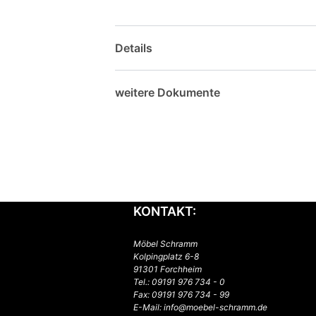
Details
weitere Dokumente
KONTAKT:
Möbel Schramm
Kolpingplatz 6-8
91301 Forchheim
Tel.:
09191 976 734 - 0
Fax: 09191 976 734 - 99
E-Mail:
info@moebel-schramm.de