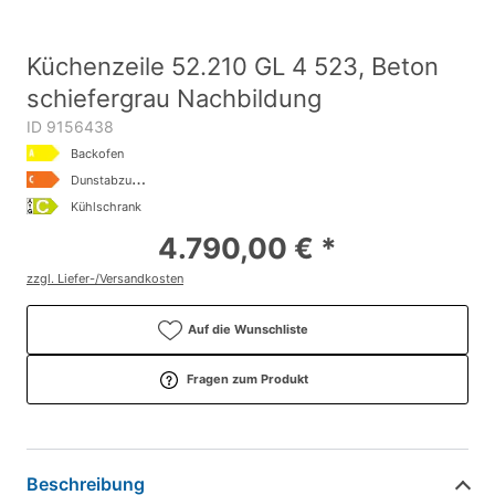
Küchenzeile 52.210 GL 4 523, Beton
schiefergrau Nachbildung
ID 9156438
Backofen
D
unstabzugshaube
Kühlschrank
4.790,00 € *
zzgl. Liefer-/Versandkosten
Auf die Wunschliste
Fragen zum Produkt
Beschreibung